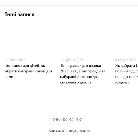
Інші записи
12 січня 2026
13 грудня 2025
6 грудня 2025
Топ санок для дітей: як
Топ іграшок для ялинки
Як вибрати 
обрати найкращі санки для
2025: актуальні тренди та
повний гід, 
зими
найкращі рішення для
поради та о
святкового декору
моделей
096 08 34 332
Контактна інформація