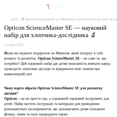
Блог
🎁 Купити подарунок на Миколая для розвитку розуму та уяв
Opticon ScienceMaster SE — науковий
набір для хлопчика-дослідника 🔬
2 січня 2025
Я
кщо ви шукаєте подарунок на Миколая, який поєднує в собі
розвагу та розвиток,
Opticon ScienceMaster SE
–
це саме те, що
потрібно! Цей науковий набір дає дітям можливість вивчати науку,
проводити захопливі досліди та відкривати нові знання про
навколишній світ.
Чому варто обрати Opticon ScienceMaster SE для розвитку
дитини?
Opticon
–
це не просто гра, а справжній науковий інструмент для
дітей. Набір містить інструкції та матеріали для проведення
різноманітних експериментів, які допомагають дітям пізнавати
фізику, хімію та інші природничі науки.