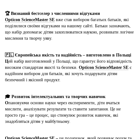
🏆 Визнаний бестселер з численними відгуками
Opticon ScienceMaster SE
вже став вибором багатьох батьків, які
поділилися своїми відгуками на нашому сайті. Батьки зазначають,
що набір допомагає дітям захоплюватися наукою, розвивати логічне
мислення та творчу уяву.
🇵🇱 Європейська якість та надійність – виготовлено в Польщі
Ц
ей набір виготовлений у Польщі, що гарантує його відповідність
високим стандартам якості та безпеки.
Opticon ScienceMaster SE
є
надійним вибором для батьків, які хочуть подарувати дітям
безпечний і якісний продукт.
🎓 Розвиток інтелектуальних та творчих навичок
О
пановуючи основи науки через експерименти, діти вчаться
мислити, аналізувати результати та ставити запитання. Це не
просто гра – це процес, що стимулює розвиток навичок, які
знадобляться дітям у майбутньому.
Opticon ScienceMaster SE
–
це подарунок, який розвиває розум та