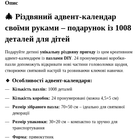
Опис
🎄 Різдвяний адвент-календар
своїми руками – подарунок із 1008
деталей для дітей
Подаруйте дитині
унікальну різдвяну пригоду
із цим креативним
адвент-календарем із
пазлами DIY
. 24 пронумеровані коробки-
пазли допоможуть відкривати нові частини головоломки щодня,
створюючи святковий настрій та розвиваючи ключові навички.
🔹 Особливості адвент-календаря:
Кількість пазлів:
1008 деталей
Кількість коробок:
24 пронумеровані (кожна 4,5×5 см)
Розмір зібраного пазла:
70×50 см – ідеально для святкової
декорації
Розмір упаковки:
30×20 см – компактно та зручно для
транспортування
Форма:
прямокутник