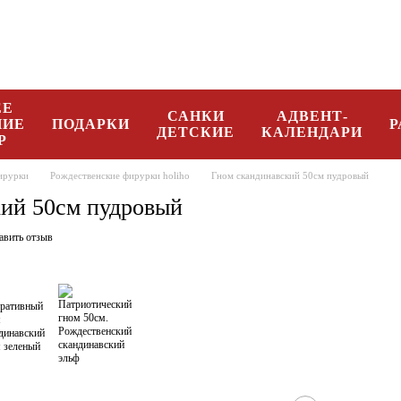
096 08 34 332
Рус
ЕЕ
САНКИ
АДВЕНТ-
НИЕ
ПОДАРКИ
Р
ДЕТСКИЕ
КАЛЕНДАРИ
Р
ирурки
Рождественские фирурки holiho
Гном скандинавский 50см пудровый
ий 50см пудровый
авить отзыв