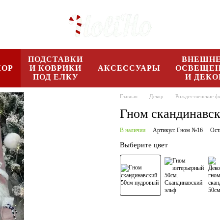
ПОДСТАВКИ
ВНЕШН
КОР
И КОВРИКИ
АКСЕССУАРЫ
ОСВЕЩЕ
ПОД ЕЛКУ
И ДЕКО
Главная
Декор
Рождественские ф
Гном скандинавск
В наличии
Артикул: Гном №16
Ост
Выберите цвет