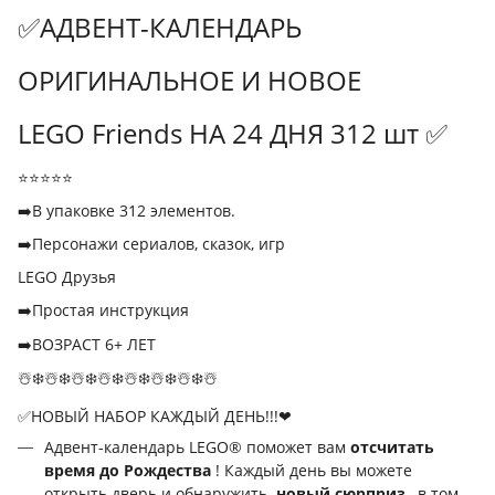
✅АДВЕНТ-КАЛЕНДАРЬ
ОРИГИНАЛЬНОЕ И НОВОЕ
LEGO Friends НА 24 ДНЯ 312 шт ✅
⭐⭐⭐⭐⭐
➡️В упаковке 312 элементов.
➡️Персонажи сериалов, сказок, игр
LEGO Друзья
➡️Простая инструкция
➡️ВОЗРАСТ 6+ ЛЕТ
☃️❄️☃️❄️☃️❄️☃️❄️☃️❄️☃️❄️☃️❄️☃️
✅НОВЫЙ НАБОР КАЖДЫЙ ДЕНЬ!!!❤
Адвент-календарь LEGO® поможет вам
отсчитать
время до Рождества
! Каждый день вы можете
открыть дверь и обнаружить
новый сюрприз
, в том