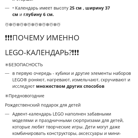
• Календарь имеет
высоту
25 см
, ширину 37
см
и
глубину 6 см.
☃️❄️☃️❄️☃️❄️☃️❄️☃️❄️☃️❄️☃️❄️☃️
❗️❗️❗️ПОЧЕМУ ИМЕННО
LEGO-КАЛЕНДАРЬ?❗️❗️❗️
✳️БЕЗОПАСНОСТЬ
в первую очередь - кубики и другие элементы наборов
LEGO® роняют, нагревают, измельчают, скручивают и
исследуют
множеством других способов
✳️Предновогодние
Рождественский подарок для детей
Адвент-календарь LEGO наполнен забавными
моделями и праздничными сюрпризами для детей,
которые любят творческие игры. Дети могут даже
комбинировать конструкторы, аксессуары и мини-