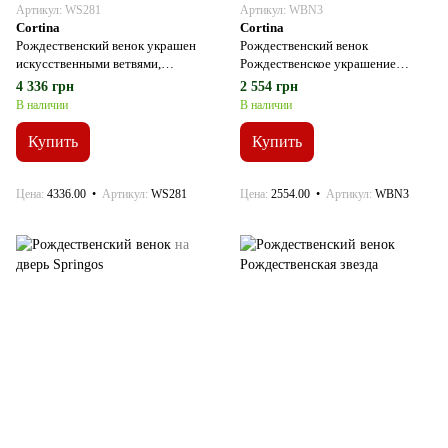
Артикул: WS281
Артикул: WBN3
Cortina
Cortina
Рождественский венок украшен
Рождественский венок
искусственными ветвями,
Рождественское украшение
фенечками, ажурной звездой,
Рождественский венок на дверь
4 336 грн
2 554 грн
гномами и бантиком.
В наличии
В наличии
Купить
Купить
Цена
4336.00
Артикул
WS281
Цена
2554.00
Артикул
WBN3