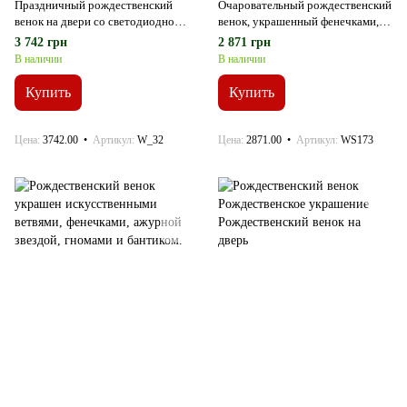
Праздничный рождественский
Очаровательный рождественский
венок на двери со светодиодной
венок, украшенный фенечками,
подсветкой
звездами, зимними веточками,
3 742 грн
2 871 грн
снежинками, блестящим оленем и
В наличии
В наличии
бантиком.
Купить
Купить
Цена
3742.00
Артикул
W_32
Цена
2871.00
Артикул
WS173