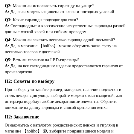
Q2:
Можно ли использовать гирлянду на улице?
A:
Да, если модель защищена от влаги и погодных условий.
Q3:
Какие гирлянды подходят для елки?
A:
Светодиодные и классические искусственные гирлянды разной
длины с мягкой хвоей или гибким проводом.
Q4:
Можно ли заказать несколько гирлянд одной посылкой?
A:
Да, в магазине 【holiho】 можно оформить заказ сразу на
несколько товаров с доставкой.
Q5:
Есть ли гарантия на LED-гирлянды?
A:
Да, на все светодиодные изделия предоставляется гарантия от
производителя.
H2: Советы по выбору
При выборе учитывайте размер, материал, наличие подсветки и
стиль декора. Для улицы выбирайте модели с влагозащитой, для
интерьера подойдут любые декоративные элементы. Обратите
внимание на длину гирлянды и способ крепления венка.
H2: Заключение
Ознакомьтесь с каталогом рождественских венков и гирлянд в
магазине 【holiho】 🎁, выберите понравившиеся модели и