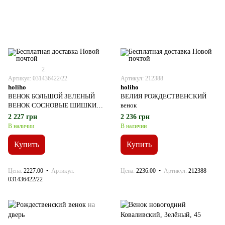
2
Артикул: 031436422/22
Артикул: 212388
holiho
holiho
ВЕНОК БОЛЬШОЙ ЗЕЛЕНЫЙ
ВЕЛИЯ РОЖДЕСТВЕНСКИЙ
ВЕНОК СОСНОВЫЕ ШИШКИ
венок
⌀54 СМ
2 227 грн
2 236 грн
В наличии
В наличии
Купить
Купить
Цена
2227.00
Артикул
Цена
2236.00
Артикул
212388
031436422/22