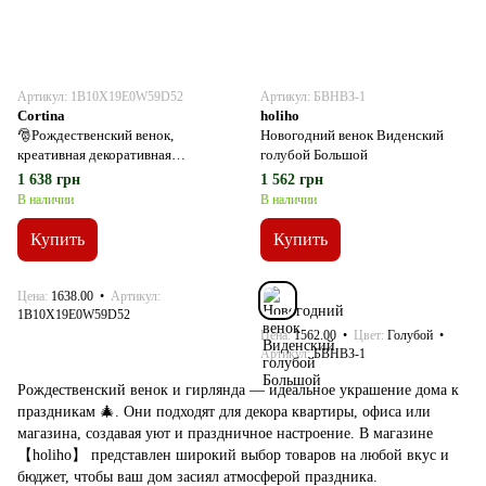
Артикул: 1B10X19E0W59D52
Артикул: БВНВЗ-1
Cortina
holiho
🎅Рождественский венок,
Новогодний венок Виденский
креативная декоративная
голубой Большой
подвесная дверная гирлянда
1 638 грн
1 562 грн
В наличии
В наличии
Купить
Купить
Цена
1638.00
Артикул
1B10X19E0W59D52
Цена
1562.00
Цвет
Голубой
Артикул
БВНВЗ-1
Рождественский венок и гирлянда — идеальное украшение дома к
праздникам 🎄. Они подходят для декора квартиры, офиса или
магазина, создавая уют и праздничное настроение. В магазине
【holiho】 представлен широкий выбор товаров на любой вкус и
бюджет, чтобы ваш дом засиял атмосферой праздника.