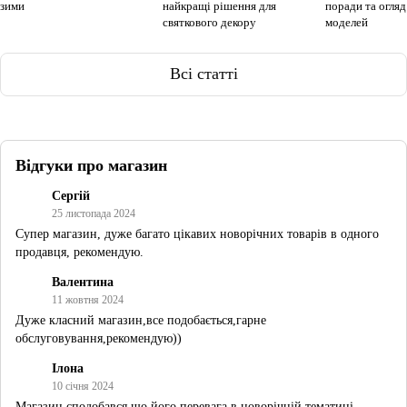
зими
найкращі рішення для
поради та огля
святкового декору
моделей
Всі статті
Відгуки про магазин
Сергій
25 листопада 2024
Супер магазин, дуже багато цікавих новорічних товарів в одного
продавця, рекомендую.
Валентина
11 жовтня 2024
Дуже класний магазин,все подобається,гарне
обслуговування,рекомендую))
Ілона
10 січня 2024
Магазин сподобався що його перевага в новорічній тематиці,