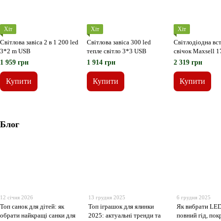
Хіт
Хіт
Хіт
Світлова завіса 2 в 1 200 led
Світлова завіса 300 led
Світлодіодна вст
3*2 m USB
тепле світло 3*3 USB
свічок Maxsell 1
1 959 грн
1 914 грн
2 319 грн
Купити
Купити
Купити
Блог
12 січня 2026
13 грудня 2025
6 грудня 2025
Топ санок для дітей: як
Топ іграшок для ялинки
Як вибрати LED
обрати найкращі санки для
2025: актуальні тренди та
повний гід, пок