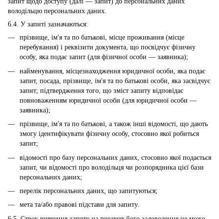
запит щодо доступу (далі — запит) до персональних даних
володільцю персональних даних.
6.4. У запиті зазначаються:
прізвище, ім'я та по батькові, місце проживання (місце
перебування) і реквізити документа, що посвідчує фізичну
особу, яка подає запит (для фізичної особи — заявника);
найменування, місцезнаходження юридичної особи, яка подає
запит, посада, прізвище, ім'я та по батькові особи, яка засвідчує
запит; підтвердження того, що зміст запиту відповідає
повноваженням юридичної особи (для юридичної особи —
заявника);
прізвище, ім'я та по батькові, а також інші відомості, що дають
змогу ідентифікувати фізичну особу, стосовно якої робиться
запит;
відомості про базу персональних даних, стосовно якої подається
запит, чи відомості про володільця чи розпорядника цієї бази
персональних даних;
перелік персональних даних, що запитуються;
мета та/або правові підстави для запиту.
6.5. Строк вивчення запиту на предмет його задоволення не може