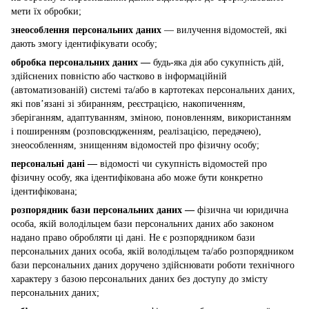
мети їх обробки;
знеособлення персональних даних
— вилучення відомостей, які
дають змогу ідентифікувати особу;
обробка персональних даних —
будь-яка дія або сукупність дій,
здійснених повністю або частково в інформаційній
(автоматизованій) системі та/або в картотеках персональних даних,
які пов’язані зі збиранням, реєстрацією, накопиченням,
зберіганням, адаптуванням, зміною, поновленням, використанням
і поширенням (розповсюдженням, реалізацією, передачею),
знеособленням, знищенням відомостей про фізичну особу;
персональні дані —
відомості чи сукупність відомостей про
фізичну особу, яка ідентифікована або може бути конкретно
ідентифікована;
розпорядник бази персональних даних —
фізична чи юридична
особа, якій володільцем бази персональних даних або законом
надано право обробляти ці дані. Не є розпорядником бази
персональних даних особа, якій володільцем та/або розпорядником
бази персональних даних доручено здійснювати роботи технічного
характеру з базою персональних даних без доступу до змісту
персональних даних;