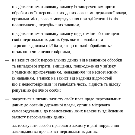
пред'являти вмотивовану вимогу із запереченням проти
обробки своїх персональних даних органами державної влади,
органами місцевого самоврядування при здійсненні їхніх
повноважень, передбачених законом;
пред'являти вмотивовану вимогу щодо зміни або знищення
своїх персональних даних будь-яким володільцем
та розпорядником цієї бази, якщо ці дані обробляються
незаконно чи є недостовірними;
на захист своїх персональних даних від незаконної обробки
та випадкової втрати, знищення, пошкодження у зв'язку
з умисним приховуванням, ненаданням чи несвоєчасним
їх наданням, а також на захист від надання відомостей,
що є недостовірними чи ганьблять честь, гідність та ділову
репутацію фізичної особи;
звертатися з питань захисту своїх прав щодо персональних
даних до органів державної влади, органів місцевого
самоврядування, до повноважень яких належить здійснення
захисту персональних даних;
застосовувати засоби правового захисту в разі порушення
законодавства про захист персональних даних.