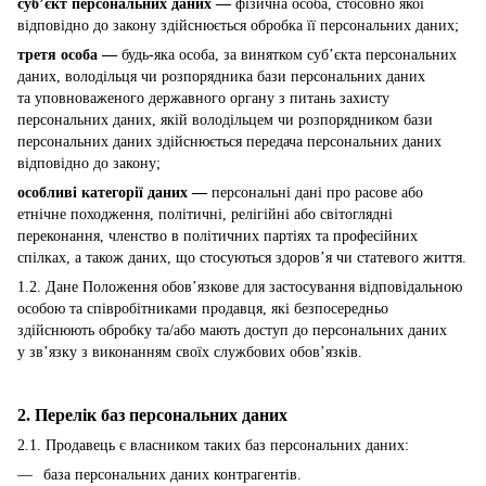
суб’єкт персональних даних —
фізична особа, стосовно якої
відповідно до закону здійснюється обробка її персональних даних;
третя особа —
будь-яка особа, за винятком суб’єкта персональних
даних, володільця чи розпорядника бази персональних даних
та уповноваженого державного органу з питань захисту
персональних даних, якій володільцем чи розпорядником бази
персональних даних здійснюється передача персональних даних
відповідно до закону;
особливі категорії даних —
персональні дані про расове або
етнічне походження, політичні, релігійні або світоглядні
переконання, членство в політичних партіях та професійних
спілках, а також даних, що стосуються здоров’я чи статевого життя.
1.2. Дане Положення обов’язкове для застосування відповідальною
особою та співробітниками продавця, які безпосередньо
здійснюють обробку та/або мають доступ до персональних даних
у зв’язку з виконанням своїх службових обов’язків.
2. Перелік баз персональних даних
2.1. Продавець є власником таких баз персональних даних:
база персональних даних контрагентів.