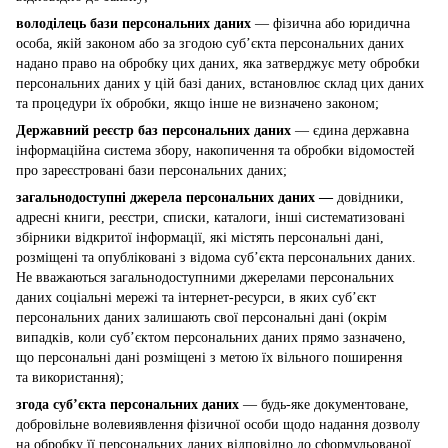
володілець бази персональних даних
— фізична або юридична
особа, якій законом або за згодою суб’єкта персональних даних
надано право на обробку цих даних, яка затверджує мету обробки
персональних даних у цій базі даних, встановлює склад цих даних
та процедури їх обробки, якщо інше не визначено законом;
Державний реєстр баз персональних даних
— єдина державна
інформаційна система збору, накопичення та обробки відомостей
про зареєстровані бази персональних даних;
загальнодоступні джерела персональних даних —
довідники,
адресні книги, реєстри, списки, каталоги, інші систематизовані
збірники відкритої інформації, які містять персональні дані,
розміщені та опубліковані з відома суб’єкта персональних даних.
Не вважаються загальнодоступними джерелами персональних
даних соціальні мережі та інтернет-ресурси, в яких суб’єкт
персональних даних залишають свої персональні дані (окрім
випадків, коли суб’єктом персональних даних прямо зазначено,
що персональні дані розміщені з метою їх вільного поширення
та використання);
згода суб’єкта персональних даних
— будь-яке документоване,
добровільне волевиявлення фізичної особи щодо надання дозволу
на обробку її персональних даних відповідно до сформульованої