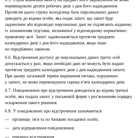
перевищувати десяти робочих днів з дня його надходження.
Протягом цього строку володілець бази персональних даних
доводить до відома особи, яка подає запит, що запит буде
задоволене або відповідні персональні дані не підлягають наданню,
із зазначенням підстави, визначеної у відповідному нормативно-
правовому акті. Запит задовольняється протягом тридцяти
календарних днів з дня його надходження, якщо інше
не передбачено законом.
6.6. Відстрочення доступу до персональних даних третіх осіб
допускається у разі, якщо необхідні дані не можуть бути надані
протягом тридцяти календарних днів з дня надходження запиту.
При цьому загальний термін вирішення питань, порушених
у запиті, не може перевищувати сорока п'яти календарних днів.
6.7. Повідомлення про відстрочення доводиться до відома третьої
особи, яка подала запит, у письмовій формі з роз'ясненням порядку
оскарження такого рішення.
6.8. У повідомленні про відстрочення зазначаються:
прізвище, ім'я та по батькові посадової особи;
дата відправлення повідомлення;
причина відстрочення;