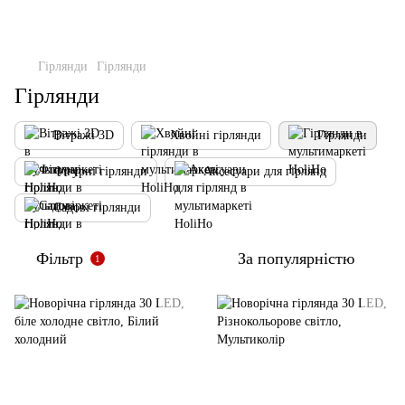
Гірлянди
Гірлянди
Гірлянди
Вітражі 3D
Хвойні гірлянди
Гірлянди
Фігурні гірлянди
Аксесуари для гірлянд
Садові гірлянди
Фільтр
За популярністю
1