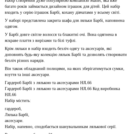
Набір створений дуже популярною компанією Mattel, яка вже
багато років займається дизайном іграшок для дітей. Цей набір
входить у серію іграшок Барбі, кохану дівчатами у всьому світі.
У наборі представлена закрита шафа для ляльки Барбі, наповнена
одягом.
У Барбі довге світле волосся та блакитні очі. Вона одягнена в
яскраве плаття з вирізами та білі туфлі.
Крім ляльки в набір входить безліч одягу та аксесуарів, які
доповнять будь-яку колекцію ляльок Барбі та дозволять створювати
безліч різних нарядів.
Він також обладнаний полицями, на яких зберігатимуться сумки,
взуття та інші аксесуари.
Гардероб Барбі з лялькою та аксесуарами HJL66
Гардероб Барбі з лялькою та аксесуарами HJL66 Код виробника
HJL66
Набір містить:
гардероб,
Лялька Барбі,
аксесуари.
Набір, напевно, сподобається шанувальникам лялькової серії.