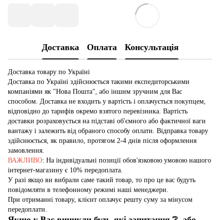
Доставка
Оплата
Консультація
Доставка товару по Україні
Доставка по Україні здійснюється такими експедиторськими
компаніями як "Нова Пошта", або іншим зручним для Вас
способом. Доставка не входить у вартість і оплачується покупцем,
відповідно до тарифів окремо взятого перевізника. Вартість
доставки розраховується на підставі об'ємного або фактичної ваги
вантажу і залежить від обраного способу оплати. Відправка товару
здійснюється, як правило, протягом 2-4 днів після оформлення
замовлення.
ВАЖЛИВО
: На індивідуальні позиції обов'язковою умовою нашого
інтернет-магазину є 10% передоплата.
У разі якщо ви вибрали саме такий товар, то про це вас будуть
повідомляти в телефонному режимі наші менеджери.
При отриманні товару, клієнт оплачує решту суму за мінусом
передоплати.
Якщо у Вас виникли будь-які запитання
❔
, або