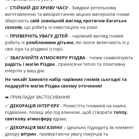
✅
СТІЙКИЙ ДО ХРИВУ ЧАСУ
- Завдяки ретельному
виготовленню та використанню міцних матеріалів гноми
зберігають
свій зовнішній вигляд протягом багатьох
сезонів,
що робить їх інвестицією на роки.
✅
ПРИВЕРНІТЬ УВАГУ ДІТЕЙ
- чарівний вигляд гномів
робить їх
улюбленими дітьми,
які охоче включають їх у
свої ігри та різдвяні історії.
✅
ЗБАГАЧУЙТЕ АТМОСФЕРУ РІЗДВА
- гноми символізують
радість і магію Різдва
, приносячи тепло та позитивну
енергію у ваш дім.
Не чекай! Замовте набір чарівних гномів сьогодні та
подаруйте магію Різдва своєму оточенню!
➡️ ПРИКЛАДИ ЗАСТОСУВАННЯ
✅
ДЕКОРАЦІЯ ІНТЕР'ЄРУ
- Розмістіть гномиків на каміні,
підвіконні, полиці або під ялинкою, щоб створити
теплу,
святкову атмосферу
вдома.
✅
ДЕКОРАЦІЯ МАГАЗИНУ
– Ідеально підходить як елемент
декору
вітрин
, привертаючи увагу покупців та