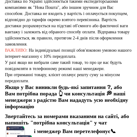
Доставка по Україні здійснюється такими експедиторськими
компаніями як "Нова Пошта", або іншим зручним для Вас
способом. Доставка не входить у вартість і оплачується покупцем,
відповідно до тарифів окремо взятого перевізника. Вартість
доставки розраховується на підставі об'ємного або фактичної ваги
вантажу і залежить від обраного способу оплати. Відправка товару
здійснюється, як правило, протягом 2-4 днів після оформлення
замовлення.
ВАЖЛИВО
: На індивідуальні позиції обов'язковою умовою нашого
інтернет-магазину є 10% передоплата.
У разі якщо ви вибрали саме такий товар, то про це вас будуть
повідомляти в телефонному режимі наші менеджери.
При отриманні товару, клієнт оплачує решту суму за мінусом
передоплати.
Якщо у Вас виникли будь-які запитання
❔
, або
Вам потрібна порада
👆
чи консультація
💭
наші
менеджери з радістю Вам нададуть усю необхідну
інформацію
Звертайтесь за номерами вказаними на сайті, або
напишіть "потрібна консультація" у чат
і менеджер Вам перетелефонує
📞