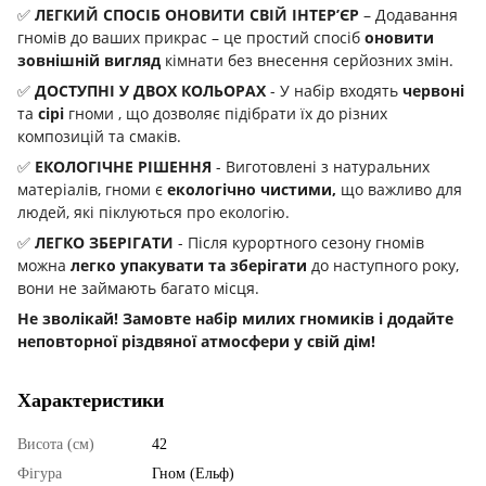
✅
ЛЕГКИЙ СПОСІБ ОНОВИТИ СВІЙ ІНТЕР’ЄР
– Додавання
гномів до ваших прикрас – це простий спосіб
оновити
зовнішній вигляд
кімнати без внесення серйозних змін.
✅
ДОСТУПНІ У ДВОХ КОЛЬОРАХ
- У набір входять
червоні
та
сірі
гноми , що дозволяє підібрати їх до різних
композицій та смаків.
✅
ЕКОЛОГІЧНЕ РІШЕННЯ
- Виготовлені з натуральних
матеріалів, гноми є
екологічно чистими,
що важливо для
людей, які піклуються про екологію.
✅
ЛЕГКО ЗБЕРІГАТИ
- Після курортного сезону гномів
можна
легко упакувати та зберігати
до наступного року,
вони не займають багато місця.
Не зволікай! Замовте набір милих гномиків і додайте
неповторної різдвяної атмосфери у свій дім!
Характеристики
Висота (см)
42
Фігура
Гном (Ельф)