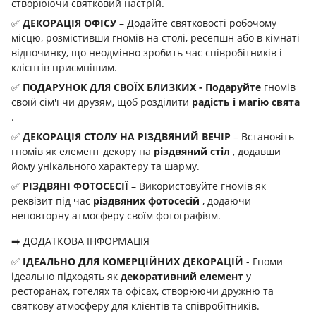
створюючи святковий настрій.
✅
ДЕКОРАЦІЯ ОФІСУ
– Додайте святковості робочому
місцю, розмістивши гномів на столі, ресепшн або в кімнаті
відпочинку, що неодмінно зробить час співробітників і
клієнтів приємнішим.
✅
ПОДАРУНОК ДЛЯ СВОЇХ БЛИЗКИХ -
Подаруйте
гномів
своїй сім'ї чи друзям, щоб розділити
радість і магію свята
.
✅
ДЕКОРАЦІЯ СТОЛУ НА РІЗДВЯНИЙ ВЕЧІР
– Встановіть
гномів як елемент декору на
різдвяний стіл
, додавши
йому унікального характеру та шарму.
✅
РІЗДВЯНІ ФОТОСЕСІЇ
– Використовуйте гномів як
реквізит під час
різдвяних фотосесій
, додаючи
неповторну атмосферу своїм фотографіям.
➡️ ДОДАТКОВА ІНФОРМАЦІЯ
✅
ІДЕАЛЬНО ДЛЯ КОМЕРЦІЙНИХ ДЕКОРАЦІЙ
- Гноми
ідеально підходять як
декоративний елемент
у
ресторанах, готелях та офісах, створюючи дружню та
святкову атмосферу для клієнтів та співробітників.