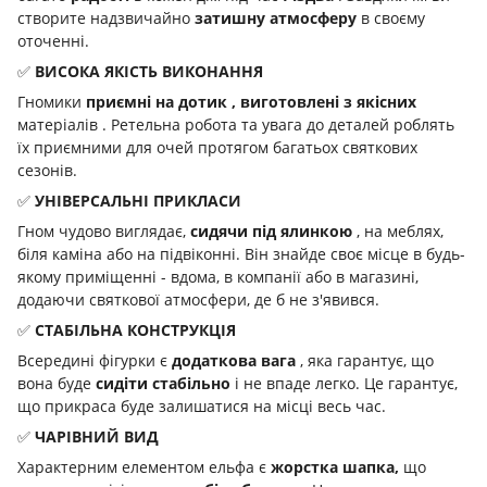
створите надзвичайно
затишну атмосферу
в своєму
оточенні.
✅
ВИСОКА ЯКІСТЬ ВИКОНАННЯ
Гномики
приємні на дотик , виготовлені з
якісних
матеріалів
. Ретельна робота та увага до деталей роблять
їх приємними для очей протягом багатьох святкових
сезонів.
✅
УНІВЕРСАЛЬНІ ПРИКЛАСИ
Гном чудово виглядає,
сидячи під ялинкою
, на меблях,
біля каміна або на підвіконні. Він знайде своє місце в будь-
якому приміщенні - вдома, в компанії або в магазині,
додаючи святкової атмосфери, де б не з'явився.
✅
СТАБІЛЬНА КОНСТРУКЦІЯ
Всередині фігурки є
додаткова вага
, яка гарантує, що
вона буде
сидіти стабільно
і не впаде легко. Це гарантує,
що прикраса буде залишатися на місці весь час.
✅
ЧАРІВНИЙ ВИД
Характерним елементом ельфа є
жорстка шапка,
що