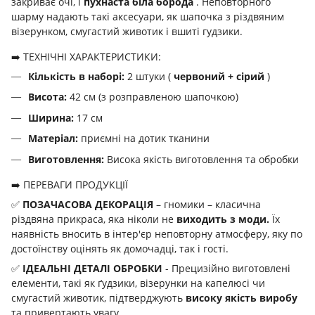
закриває очі, і
пухнаста біла борода
. Неповторного
шарму надають такі аксесуари, як шапочка з різдвяним
візерунком, смугастий животик і вшиті гудзики.
➡️ ТЕХНІЧНІ ХАРАКТЕРИСТИКИ:
Кількість в наборі:
2 штуки (
червоний + сірий
)
Висота:
42 см (з розправленою шапочкою)
Ширина:
17 см
Матеріал:
приємні на дотик тканини
Виготовлення:
Висока якість виготовлення та обробки
➡️ ПЕРЕВАГИ ПРОДУКЦІЇ
✅
ПОЗАЧАСОВА ДЕКОРАЦІЯ
– гномики – класична
різдвяна прикраса, яка ніколи не
виходить
з моди.
Їх
наявність вносить в інтер'єр неповторну атмосферу, яку по
достоїнству оцінять як домочадці, так і гості.
✅
ІДЕАЛЬНІ ДЕТАЛІ ОБРОБКИ
- Прецизійно виготовлені
елементи, такі як ґудзики, візерунки на капелюсі чи
смугастий животик, підтверджують
високу якість виробу
та привертають увагу.