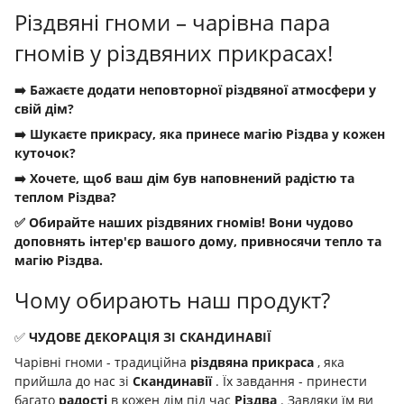
Різдвяні гноми – чарівна пара
гномів у різдвяних прикрасах!
➡️ Бажаєте додати неповторної різдвяної атмосфери у
свій дім?
➡️ Шукаєте прикрасу, яка принесе магію Різдва у кожен
куточок?
➡️ Хочете, щоб ваш дім був наповнений радістю та
теплом Різдва?
✅ Обирайте наших різдвяних гномів! Вони чудово
доповнять інтер'єр вашого дому, привносячи тепло та
магію Різдва.
Чому обирають наш продукт?
✅
ЧУДОВЕ ДЕКОРАЦІЯ ЗІ СКАНДИНАВІЇ
Чарівні гноми - традиційна
різдвяна прикраса
, яка
прийшла до нас зі
Скандинавії
. Їх завдання - принести
багато
радості
в кожен дім
під час
Різдва
. Завдяки їм ви