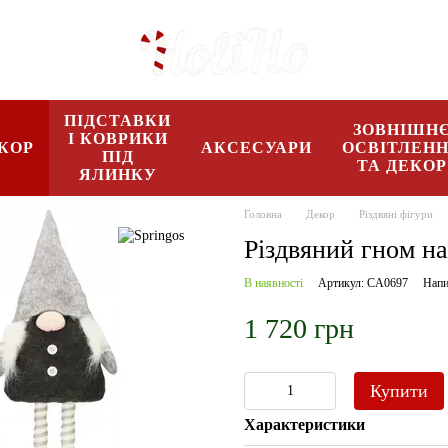
ПІДСТАВКИ
ЗОВНІШН
І КОВРИКИ
КОР
АКСЕСУАРИ
ОСВІТЛЕН
ПІД
ТА ДЕКОР
ЯЛИНКУ
Головна
Декор
Різдвяні фігури
Різдвяний гном на
В наявності
Артикул: CA0697
Напи
1 720 грн
Купити
Характеристики