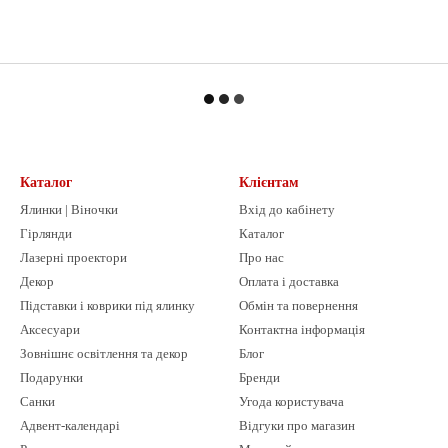
Каталог
Клієнтам
Ялинки | Віночки
Вхід до кабінету
Гірлянди
Каталог
Лазерні проектори
Про нас
Декор
Оплата і доставка
Підставки і коврики під ялинку
Обмін та повернення
Аксесуари
Контактна інформація
Зовнішнє освітлення та декор
Блог
Подарунки
Бренди
Санки
Угода користувача
Адвент-календарі
Відгуки про магазин