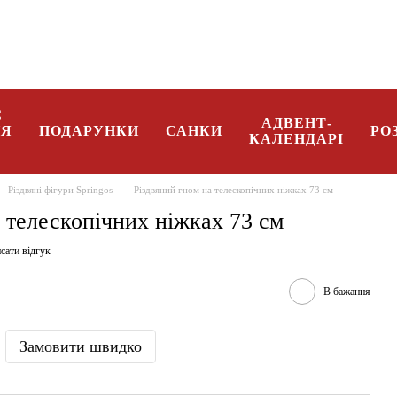
096 08 34 332
Укр
Є
АДВЕНТ-
НЯ
ПОДАРУНКИ
САНКИ
РО
КАЛЕНДАРІ
Різдвяні фігури Springos
Різдвяний гном на телескопічних ніжках 73 см
 телескопічних ніжках 73 см
сати відгук
В бажання
Замовити швидко