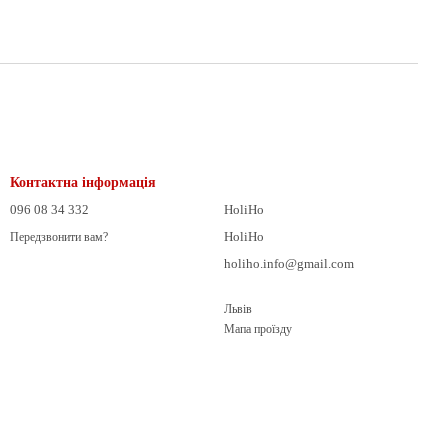
Контактна інформація
096 08 34 332
HoliHo
HoliHo
Передзвонити вам?
holiho.info@gmail.com
Львів
Мапа проїзду