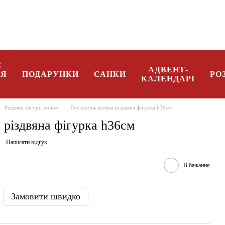
096 08 34 332
Укр
Є
АДВЕНТ-
НЯ
ПОДАРУНКИ
САНКИ
РО
КАЛЕНДАРІ
Різдвяні фігури holiho
Лускунчик велика різдвяна фігурка h36см
 різдвяна фігурка h36см
Написати відгук
В бажання
Замовити швидко