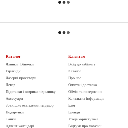
Каталог
Клієнтам
Ялинки | Віночки
Вхід до кабінету
Гірлянди
Каталог
Лазерні проектори
Про нас
Декор
Оплата і доставка
Підставки і коврики під ялинку
Обмін та повернення
Аксесуари
Контактна інформація
Зовнішнє освітлення та декор
Блог
Подарунки
Бренди
Санки
Угода користувача
Адвент-календарі
Відгуки про магазин