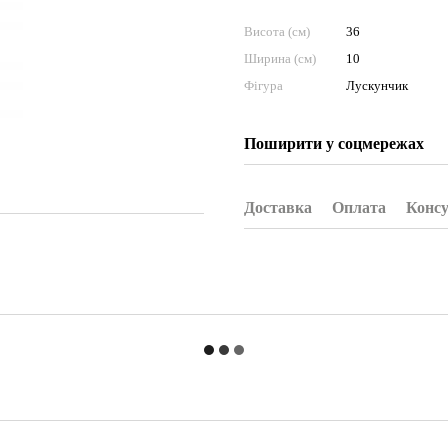
Висота (см)
36
Ширина (см)
10
Фігура
Лускунчик
Поширити у соцмережах
Доставка
Оплата
Консу