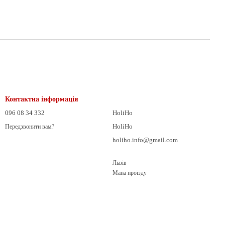
Контактна інформація
096 08 34 332
HoliHo
HoliHo
Передзвонити вам?
holiho.info@gmail.com
Львів
Мапа проїзду