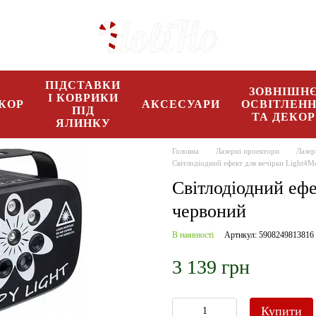
ПІДСТАВКИ
ЗОВНІШН
І КОВРИКИ
КОР
АКСЕСУАРИ
ОСВІТЛЕН
ПІД
ТА ДЕКОР
ЯЛИНКУ
Головна
Лазерні проектори
Лазер
Світлодіодний ефект для вечірки Light4Me
Світлодіодний ефе
червоний
В наявності
Артикул: 5908249813816
3 139 грн
Купити