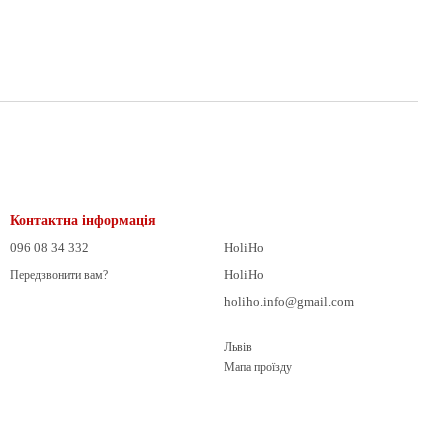
Контактна інформація
096 08 34 332
HoliHo
HoliHo
Передзвонити вам?
holiho.info@gmail.com
Львів
Мапа проїзду