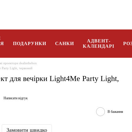
096 08 34 332
Укр
Є
АДВЕНТ-
НЯ
ПОДАРУНКИ
САНКИ
РО
КАЛЕНДАРІ
ні проектори dealinthebox
 Party Light, червоний
кт для вечірки Light4Me Party Light,
Написати відгук
В бажання
Замовити швидко