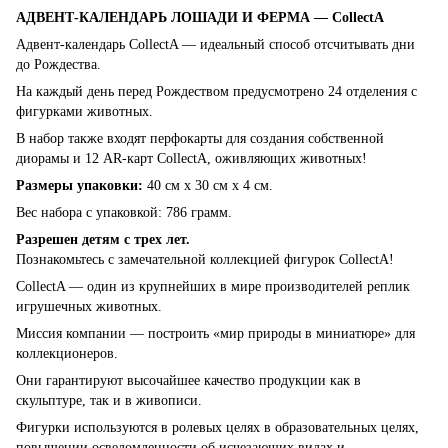
АДВЕНТ-КАЛЕНДАРЬ ЛОШАДИ И ФЕРМА — CollectA
Адвент-календарь CollectA — идеальный способ отсчитывать дни
до Рождества.
На каждый день перед Рождеством предусмотрено 24 отделения с
фигурками животных.
В набор также входят перфокарты для создания собственной
диорамы и 12 AR-карт CollectA, оживляющих животных!
Размеры упаковки:
40 см х 30 см х 4 см.
Вес набора с упаковкой: 786 грамм.
Разрешен детям с трех лет.
Познакомьтесь с замечательной коллекцией фигурок CollectA!
CollectA — один из крупнейших в мире производителей реплик
игрушечных животных.
Миссия компании — построить «мир природы в миниатюре» для
коллекционеров.
Они гарантируют высочайшее качество продукции как в
скульптуре, так и в живописи.
Фигурки используются в ролевых целях в образовательных целях,
повышении осведомленности об исчезающих видах и