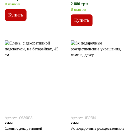
батарейках, 50 см
2 880 грн
В наличии
В наличии
Купить
Купить
Артикул: О839038
Артикул: 839284
vilde
vilde
Олень, с декоративной
3x подарочные рождественские