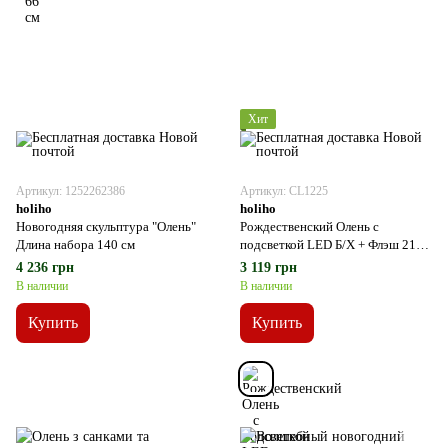
Хит
Артикул: 1252262386
Артикул: CL1225
holiho
holiho
Новогодняя скульптура "Олень"
Рождественский Олень с
Длина набора 140 см
подсветкой LED Б/Х + Флэш 210
см
4 236 грн
3 119 грн
В наличии
В наличии
Купить
Купить