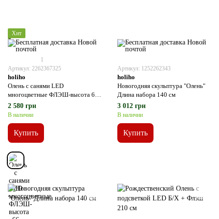
Хит
1
Артикул: 2262367325
Артикул: 1252262343
holiho
holiho
Олень с санями LED
Новогодняя скульптура "Олень"
многоцветные ФЛЭШ-высота 66
Длина набора 140 см
см
2 580 грн
3 012 грн
В наличии
В наличии
Купить
Купить