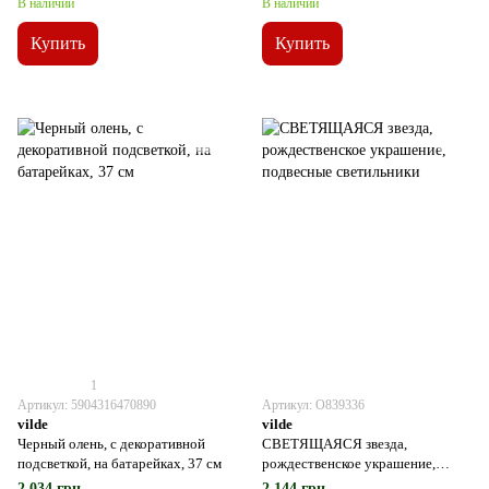
В наличии
В наличии
Купить
Купить
1
Артикул: 5904316470890
Артикул: О839336
vilde
vilde
Черный олень, с декоративной
СВЕТЯЩАЯСЯ звезда,
подсветкой, на батарейках, 37 см
рождественское украшение,
подвесные светильники
2 034 грн
2 144 грн