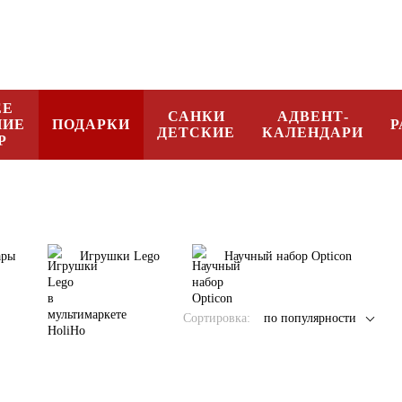
096 08 34 332
Рус
ЕЕ
САНКИ
АДВЕНТ-
НИЕ
ПОДАРКИ
Р
ДЕТСКИЕ
КАЛЕНДАРИ
Р
ары
Игрушки Lego
Научный набор Opticon
Сортировка:
по популярности