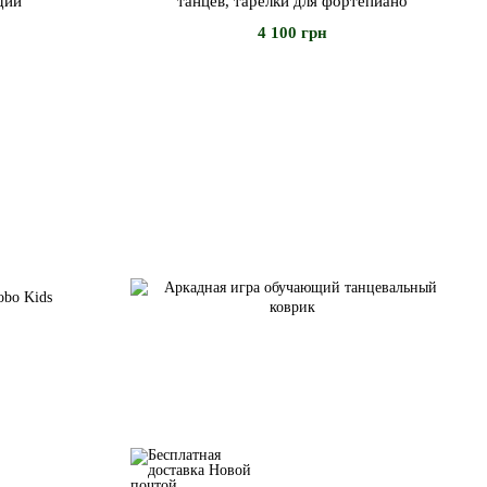
щий
танцев, тарелки для фортепиано
4 100 грн