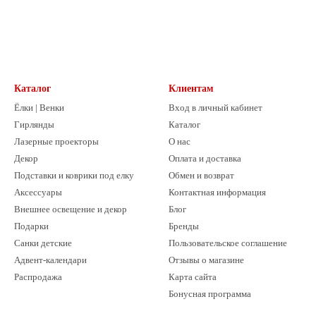
ожностью подключения к ТВ или ПК.
, поддержкой двух игроков.
Каталог
Клиентам
Ёлки | Венки
Вход в личный кабинет
Гирлянды
Каталог
Лазерные проекторы
О нас
счёт очков.
Декор
Оплата и доставка
.
Подставки и коврики под елку
Обмен и возврат
Аксессуары
Контактная информация
Внешнее освещение и декор
Блог
Одесса.
Подарки
Бренды
Санки детские
Пользовательское соглашение
Адвент-календари
Отзывы о магазине
Распродажа
Карта сайта
Бонусная программа