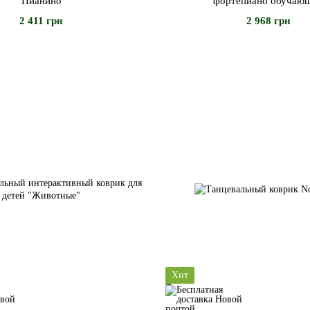
"Пианино"
фортепиано обучаю
2 411 грн
2 968 грн
Хит