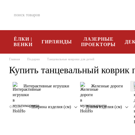
Перейти к основному контенту
ЁЛКИ |
ЛАЗЕРНЫЕ
ГИРЛЯНДЫ
ДЕ
ВЕНКИ
ПРОЕКТОРЫ
Главная
Подарки
Танцевальные коврики для детей
Купить танцевальный коврик п
Интерактивные игрушки
Железные дороги
Фильтр
Ширина изделия (см)
Длина изделия (см)