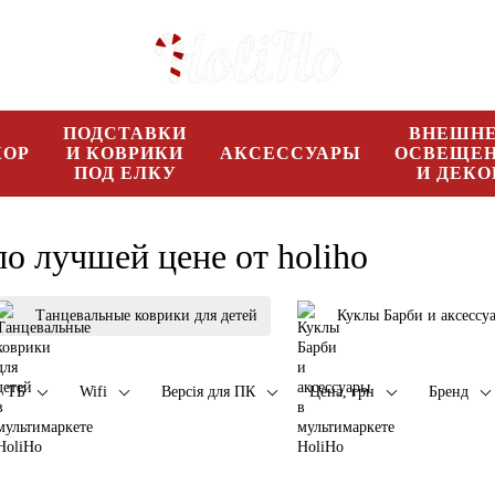
ПОДСТАВКИ
ВНЕШН
КОР
И КОВРИКИ
АКСЕССУАРЫ
ОСВЕЩЕ
ПОД ЕЛКУ
И ДЕКО
о лучшей цене от holiho
Танцевальные коврики для детей
Куклы Барби и аксессу
ТБ
Wifi
Версія для ПК
Цена, грн
Бренд