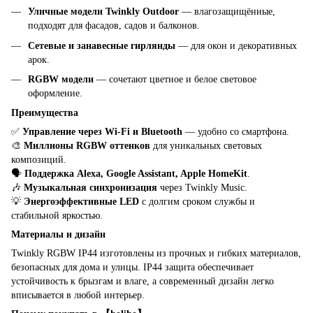
Уличные модели Twinkly Outdoor
— влагозащищённые,
подходят для фасадов, садов и балконов.
Сетевые и занавесные гирлянды
— для окон и декоративных
арок.
RGBW модели
— сочетают цветное и белое световое
оформление.
Преимущества
✅
Управление через Wi-Fi и Bluetooth
— удобно со смартфона.
🎨
Миллионы RGBW оттенков
для уникальных световых
композиций.
🗣
Поддержка Alexa, Google Assistant, Apple HomeKit
.
🎶
Музыкальная синхронизация
через Twinkly Music.
💡
Энергоэффективные LED
с долгим сроком службы и
стабильной яркостью.
Материалы и дизайн
Twinkly RGBW IP44 изготовлены из прочных и гибких материалов,
безопасных для дома и улицы. IP44 защита обеспечивает
устойчивость к брызгам и влаге, а современный дизайн легко
вписывается в любой интерьер.