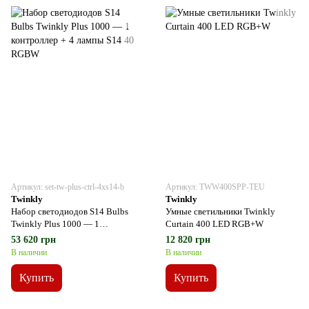
Артикул: set-tw-plus-ctrl-4xs14-b
Артикул: TWW400SPP-TEU
Twinkly
Twinkly
Набор светодиодов S14 Bulbs
Умные светильники Twinkly
Twinkly Plus 1000 — 1
Curtain 400 LED RGB+W
контроллер + 4 лампы S14 40
53 620 грн
12 820 грн
RGBW
В наличии
В наличии
Купить
Купить