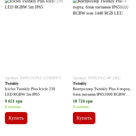
Артикул: TWPLUS-PLC-I-250SPP-T
Артикул: TWPLUS-C-4P-23EU
Twinkly
Twinkly
Icicles Twinkly Plus Icicle 250
Контроллер Twinkly Plus 4 порта,
LED RGBW 5m IP65
блок питания IP651000 RGBW
или 1440 RGB LED
9 651 грн
10 724 грн
В наличии
В наличии
Купить
Купить