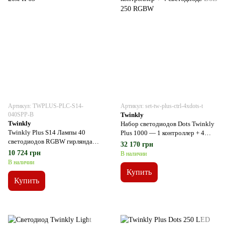
Артикул: TWPLUS-PLC-S14-
Артикул: set-tw-plus-ctrl-4xdots-t
040SPP-B
Twinkly
Twinkly
Набор светодиодов Dots Twinkly
Twinkly Plus S14 Лампы 40
Plus 1000 — 1 контроллер + 4
светодиодов RGBW гирлянда
светодиода Dots 250 RGBW
32 170 грн
20м IP65
10 724 грн
В наличии
В наличии
Купить
Купить