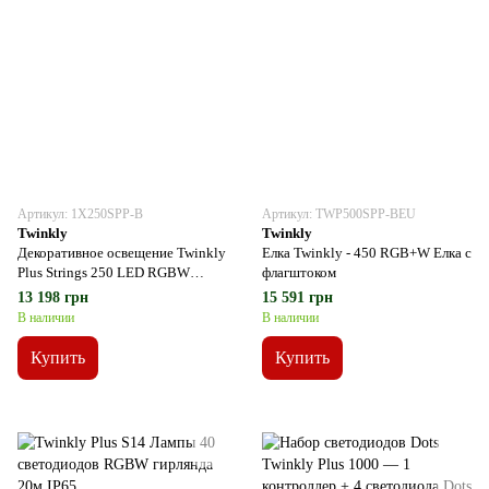
Артикул: 1X250SPP-B
Артикул: TWP500SPP-BEU
Twinkly
Twinkly
Декоративное освещение Twinkly
Елка Twinkly - 450 RGB+W Елка с
Plus Strings 250 LED RGBW
флагштоком
черный, 25м IP65
13 198 грн
15 591 грн
В наличии
В наличии
Купить
Купить