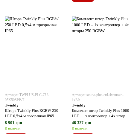
Артикул: TWPLUS-PLC-CU-
Артикул: set-tw-plus-ctrl-4xcurtain-
05X50SPP-T
1x2-b
Twinkly
Twinkly
Штора Twinkly Plus RGBW 250
Комплект штор Twinkly Plus 1000
LED 0,5х4 м прозрачная IP65
LED – 1x контроллер + 4x шторы
250 RGBW
8 901 грн
46 327 грн
В наличии
В наличии