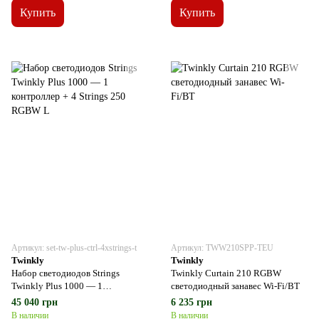
Купить
Купить
Артикул: set-tw-plus-ctrl-4xstrings-t
Артикул: TWW210SPP-TEU
Twinkly
Twinkly
Набор светодиодов Strings
Twinkly Curtain 210 RGBW
Twinkly Plus 1000 — 1
светодиодный занавес Wi-Fi/BT
контроллер + 4 Strings 250 RGBW
45 040 грн
6 235 грн
L
В наличии
В наличии