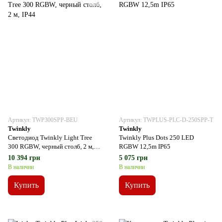
Артикул: TWP300SPP-BEU
Артикул: TWPLUS-PLC-D-250SPP-T
Twinkly
Twinkly
Светодиод Twinkly Light Tree
Twinkly Plus Dots 250 LED
300 RGBW, черный столб, 2 м,
RGBW 12,5m IP65
IP44
10 394 грн
5 075 грн
В наличии
В наличии
Купить
Купить