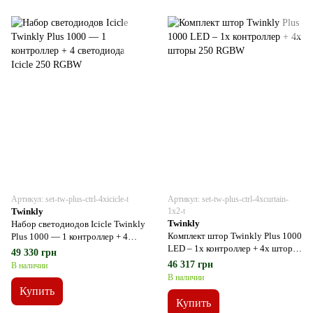
Артикул: set-tw-plus-ctrl-4xicicle-t
Артикул: set-tw-plus-ctrl-4xcurtain-
Twinkly
1x2-t
Twinkly
Набор светодиодов Icicle Twinkly
Комплект штор Twinkly Plus 1000
Plus 1000 — 1 контроллер + 4
LED – 1x контроллер + 4x шторы
светодиода Icicle 250 RGBW
49 330 грн
250 RGBW
46 317 грн
В наличии
В наличии
Купить
Купить