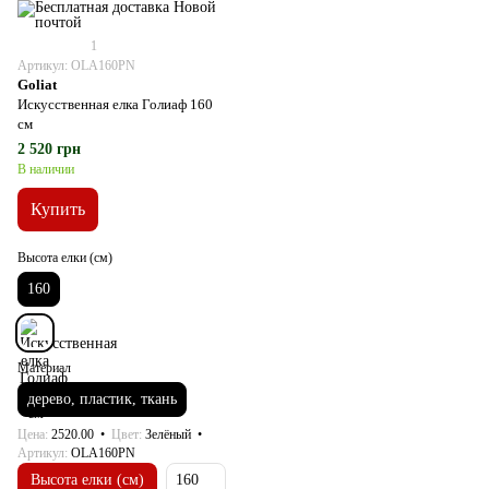
1
Артикул: OLA160PN
Goliat
Искусственная елка Голиаф 160
см
2 520 грн
В наличии
Купить
Высота елки (см)
160
Материал
дерево, пластик, ткань
Цена
2520.00
Цвет
Зелёный
Артикул
OLA160PN
Высота елки (см)
160