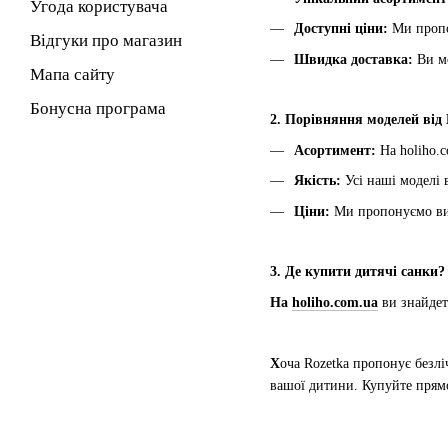
Угода користувача
Доступні ціни:
Ми пропо
Відгуки про магазин
Швидка доставка:
Ви м
Мапа сайту
Бонусна програма
2. Порівняння моделей від R
Асортимент:
На holiho.
Якість:
Усі наші моделі
Ціни:
Ми пропонуємо виг
3. Де купити дитячі санки? 
На
holiho.com.ua
ви знайдет
Х
оча Rozetka пропонує безлі
вашої дитини. Купуйте прямо