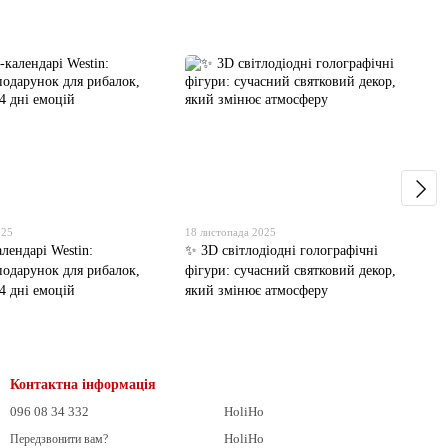
025
18 листопада 2025
лендарі Westin:
✨ 3D світлодіодні голографічні
подарунок для рибалок,
фігури: сучасний святковий декор,
4 дні емоцій
який змінює атмосферу
Контактна інформація
096 08 34 332
HoliHo
HoliHo
Передзвонити вам?