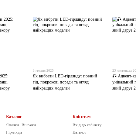
6 грудня 2025
23 листопада 2
2025:
Як вибрати LED-гірлянду: повний
🎣 Адвент-ка
ращі
гід, покрокові поради та огляд
унікальний 
екору
найкращих моделей
який дарує 2
Каталог
Клієнтам
Ялинки | Віночки
Вхід до кабінету
Гірлянди
Каталог