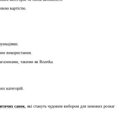
ивою вартістю.
функціями.
чне використання.
газинами, такими як Rozetka.
вих категорій.
итячих санок
, які стануть чудовим вибором для зимових розваг