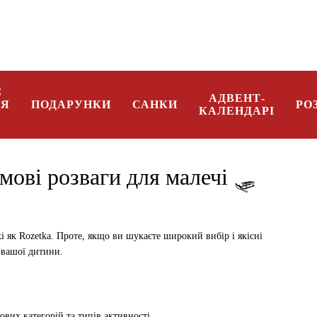
096 08 34 332
Укр
Є
АДВЕНТ-
НЯ
ПОДАРУНКИ
САНКИ
РО
КАЛЕНДАРІ
мові розваги для малечі 🛷
акі як Rozetka. Проте, якщо ви шукаєте широкий вибір і якісні
 вашої дитини.
кових категорій та типів активності.