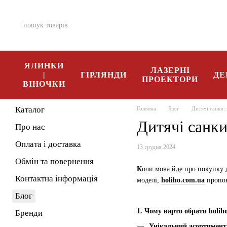
Перейти к основному контенту
ЯЛИНКИ
ЛАЗЕРНІ
|
ГІРЛЯНДИ
ДЕ
ПРОЕКТОРИ
ВІНОЧКИ
Каталог
Головна
Блог
Дитячі санки:
Дитячі санки
Про нас
Оплата і доставка
13 грудня 2024
Обмін та повернення
К
оли мова йде про покупку
Контактна інформація
моделі,
holiho.com.ua
пропон
Блог
1. Чому варто обрати holih
Бренди
Унікальний асортимен