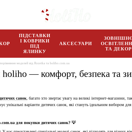
ПІДСТАВКИ
ЗОВНІШН
І КОВРИКИ
КОР
АКСЕСУАРИ
ОСВІТЛЕН
ПІД
ТА ДЕКОР
ЯЛИНКУ
 порівняння моделей від Rozetka та holiho.com.ua
 holiho — комфорт, безпека та зи
дитячих санок
, багато хто звертає увагу на великі інтернет-магазини, т
ує унікальні варіанти дитячих санок, які стануть ідеальним вибором для
o.com.ua для покупки дитячих санок? 💡
т:
У нас представлені спеціальні моделі санок, які підходять для різних ві