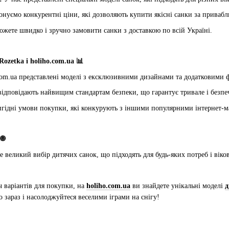
нуємо конкурентні ціни, які дозволяють купити якісні санки за привабл
ожете швидко і зручно замовити санки з доставкою по всій Україні.
ozetka і holiho.com.ua 📊
com.ua представлені моделі з ексклюзивними дизайнами та додатковими 
 відповідають найвищим стандартам безпеки, що гарантує тривале і безпе
ідні умови покупки, які конкурують з іншими популярними інтернет-ма
🌐
е великий вибір дитячих санок, що підходять для будь-яких потреб і віко
ч варіантів для покупки, на
holiho.com.ua
ви знайдете унікальні моделі
д
 зараз і насолоджуйтеся веселими іграми на снігу!