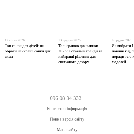
12 січня 2026
13 грудня 2025
6 грудня 2025
Топ санок для дітей: як
Топ іграшок для ялинки
Як вибрати 
обрати найкращі санки для
2025: актуальні тренди та
повний гід, 
зими
найкращі рішення для
поради та о
святкового декору
моделей
096 08 34 332
Контактна інформація
Повна версія сайту
Мапа сайту