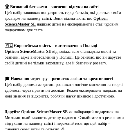
🏆 Визнаний батьками – численні відгуки на сайті
Ц
ей набір завоював популярність серед батьків, які діляться своїм
досвідом на нашому
сайті.
Вони відзначають, що
Opticon
ScienceMaster SE
надихає дітей на експерименти і стає чудовим
подарунком для свята.
🇵🇱 Європейська якість – виготовлено в Польщі
Opticon ScienceMaster SE
відповідає всім стандартам якості та
безпеки, адже виготовлений у Польщі. Це означає, що ви даруєте
своїй дитині не тільки захопливу, але й безпечну розвагу.
🎓 Навчання через гру – розвиток логіки та креативності
Ц
ей набір допомагає дитині розвивати логічне мислення та творчі
здібності через практичні досліди. Кожен експеримент надихає на
нові знання та відкриття, роблячи науку цікавою і доступною.
Даруйте
Opticon ScienceMaster SE
як найкращий подарунок на
Миколая, який захопить дитину надовго. Ознайомтеся з реальними
відгуками на нашому
сайті
і переконайтеся, що цей набір –
фаворит серед дітей та батьків! 🎉