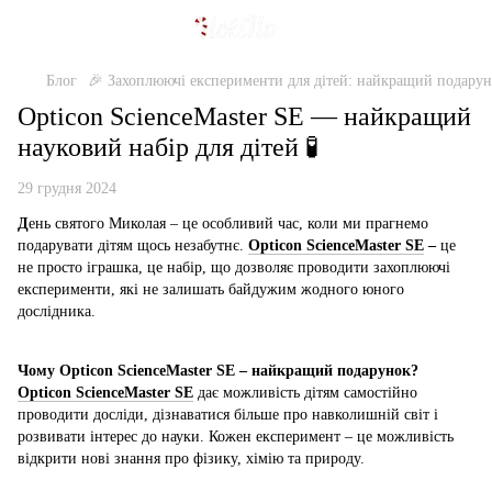
Блог
🎉 Захоплюючі експерименти для дітей: найкращий подаруно
Opticon ScienceMaster SE — найкращий
науковий набір для дітей 🧪
29 грудня 2024
Д
ень святого Миколая – це особливий час, коли ми прагнемо
подарувати дітям щось незабутнє.
Opticon ScienceMaster SE
–
це
не просто іграшка, це набір, що дозволяє проводити захоплюючі
експерименти, які не залишать байдужим жодного юного
дослідника.
Чому Opticon ScienceMaster SE – найкращий подарунок?
Opticon ScienceMaster SE
дає можливість дітям самостійно
проводити досліди, дізнаватися більше про навколишній світ і
розвивати інтерес до науки. Кожен експеримент – це можливість
відкрити нові знання про фізику, хімію та природу.