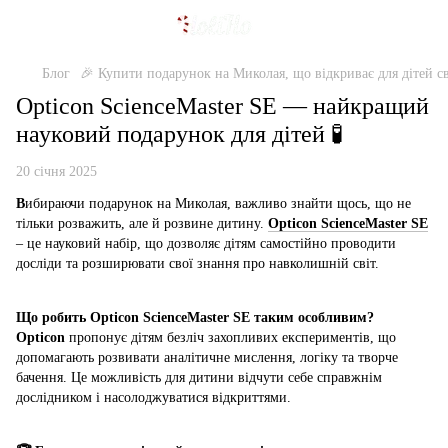
Блог
🎉 Купити подарунок на Миколая, що відкриває для дітей св
Opticon ScienceMaster SE — найкращий
науковий подарунок для дітей 🧪
20 січня 2025
В
ибираючи подарунок на Миколая, важливо знайти щось, що не
тільки розважить, але й розвине дитину.
Opticon ScienceMaster SE
– це науковий набір, що дозволяє дітям самостійно проводити
досліди та розширювати свої знання про навколишній світ.
Що робить Opticon ScienceMaster SE таким особливим?
Opticon
пропонує дітям безліч захопливих експериментів, що
допомагають розвивати аналітичне мислення, логіку та творче
бачення. Це можливість для дитини відчути себе справжнім
дослідником і насолоджуватися відкриттями.