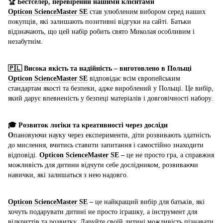
🏆 Бестселер, перевірений нашими клієнтами
Opticon ScienceMaster SE
став улюбленим вибором серед наших
покупців, які залишають позитивні відгуки на сайті. Батьки
відзначають, що цей набір робить свято Миколая особливим і
незабутнім.
🇵🇱 Висока якість та надійність – виготовлено в Польщі
Opticon ScienceMaster SE
відповідає всім європейським
стандартам якості та безпеки, адже вироблений у Польщі. Це вибір,
який дарує впевненість у безпеці матеріалів і довговічності набору.
🎓 Розвиток логіки та креативності через досліди
О
пановуючи науку через експерименти, діти розвивають здатність
до мислення, вчитись ставити запитання і самостійно знаходити
відповіді.
Opticon ScienceMaster SE
–
це не просто гра, а справжня
можливість для дитини відчути себе дослідником, розвиваючи
навички, які залишаться з нею надовго.
Opticon ScienceMaster SE
–
це найкращий вибір для батьків, які
хочуть подарувати дитині не просто іграшку, а інструмент для
відкриттів та розвитку. Даруйте своїй дитині можливість пізнавати