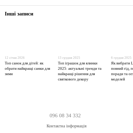
Інші записи
12 січня 2026
13 грудня 2025
6 грудня 2025
Топ санок для дітей: як
Топ іграшок для ялинки
Як вибрати 
обрати найкращі санки для
2025: актуальні тренди та
повний гід, 
зими
найкращі рішення для
поради та о
святкового декору
моделей
096 08 34 332
Контактна інформація