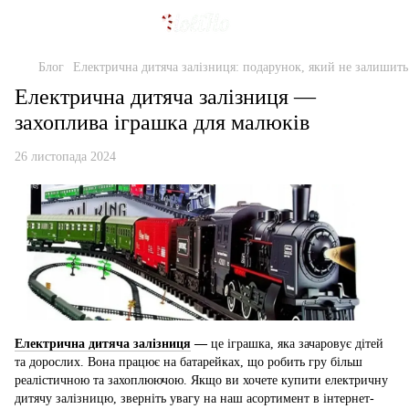
Блог
Електрична дитяча залізниця: подарунок, який не залишит
Електрична дитяча залізниця —
захоплива іграшка для малюків
26 листопада 2024
Електрична дитяча залізниця
—
це іграшка, яка зачаровує дітей
та дорослих. Вона працює на батарейках, що робить гру більш
реалістичною та захоплюючою. Якщо ви хочете купити електричну
дитячу залізницю, зверніть увагу на наш асортимент в інтернет-