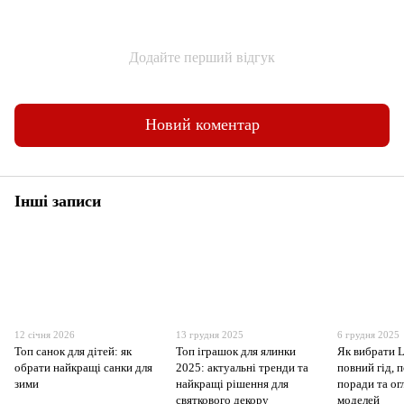
Додайте перший відгук
Новий коментар
Інші записи
12 січня 2026
13 грудня 2025
6 грудня 2025
Топ санок для дітей: як
Топ іграшок для ялинки
Як вибрати 
обрати найкращі санки для
2025: актуальні тренди та
повний гід, 
зими
найкращі рішення для
поради та о
святкового декору
моделей