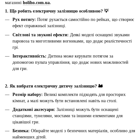
магазині
holiho.com.ua
.
1. Що робить електричну залізницю особливою? 💡
Рух потягу:
Потяг рухається самостійно по рейках, що створює
ефект справжньої залізниці.
Світлові та звукові ефекти:
Деякі моделі оснащені звуками
паровоза та миготливими вогниками, що додає реалістичності
грі.
Інтерактивність:
Дитина може керувати потягом за
допомогою пульта управління, що додає нових можливостей
для гри.
2. Як вибрати електричну дитячу залізницю? 🚂
Розмір набору:
Великі комплекти підходять для просторих
кімнат, а малі можуть бути встановлені навіть на столі.
Додаткові аксесуари:
Залізниці можуть бути оснащені
станціями, тунелями, мостами та іншими елементами для
цікавішої гри.
Безпека:
Обирайте моделі з безпечних матеріалів, особливо для
найменших дітей.