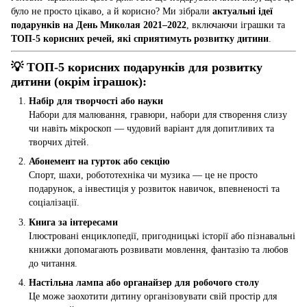
було не просто цікаво, а й корисно? Ми зібрали
актуальні ідеї
подарунків на День Миколая 2021–2022
, включаючи іграшки та
ТОП-5 корисних речей, які сприятимуть розвитку дитини
.
💡 ТОП-5 корисних подарунків для розвитку
дитини (окрім іграшок):
Набір для творчості або науки
Набори для малювання, гравюри, набори для створення слизу
чи навіть мікроскоп — чудовий варіант для допитливих та
творчих дітей.
Абонемент на гурток або секцію
Спорт, шахи, робототехніка чи музика — це не просто
подарунок, а інвестиція у розвиток навичок, впевненості та
соціалізації.
Книга за інтересами
Ілюстровані енциклопедії, пригодницькі історії або пізнавальні
книжки допомагають розвивати мовлення, фантазію та любов
до читання.
Настільна лампа або органайзер для робочого столу
Це може заохотити дитину організовувати свій простір для