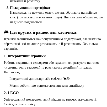
навчання й розвитку.
Подарунковий сертифікат
Наприклад, на покупку одягу, взуття, або навіть на майстер-
клас (гончарство, малювання тощо). Дитина сама обирає те, що
їй дійсно подобається.
🎮 Ідеї крутих іграшок для хлопчика:
Іграшки залишаються найпопулярнішим подарунком, але важливо
обрати такі, які не лише розважають, а й розвивають. Ось кілька
варіантів:
1.
Інтерактивні іграшки
Роботи, тваринки з сенсорами або гаджети, які реагують на голос
чи дотик, вчать взаємодії та розвивають емоційний інтелект.
Наприклад:
Інтерактивні динозаври або собачки 🦕🐶
Мовні роботи, що допомагають вивчати англійську
2.
LEGO
Універсальний подарунок, який ніколи не втрачає актуальності.
Серії для різного віку: