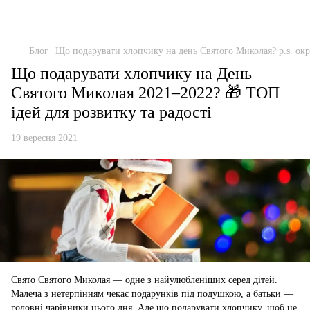
Блог
Що подарувати хлопчику на день Святого Миколая? p.s. окр
Що подарувати хлопчику на День
Святого Миколая 2021–2022? 🎁 ТОП
ідей для розвитку та радості
19 вересня 2021
Свято Святого Миколая — одне з найулюбленіших серед дітей.
Малеча з нетерпінням чекає подарунків під подушкою, а батьки —
головні чарівники цього дня. Але що подарувати хлопчику, щоб це