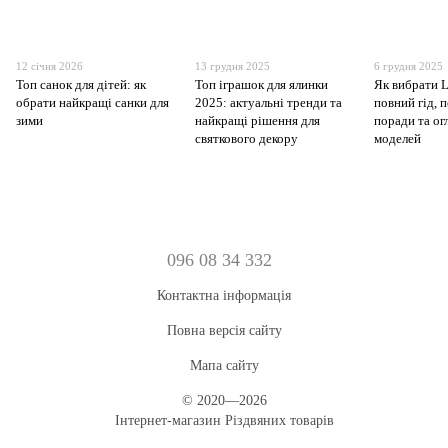
12 січня 2026
13 грудня 2025
6 грудня 2025
Топ санок для дітей: як
Топ іграшок для ялинки
Як вибрати 
обрати найкращі санки для
2025: актуальні тренди та
повний гід, 
зими
найкращі рішення для
поради та о
святкового декору
моделей
096 08 34 332
Контактна інформація
Повна версія сайту
Мапа сайту
© 2020—2026
Інтернет-магазин Різдвяних товарів