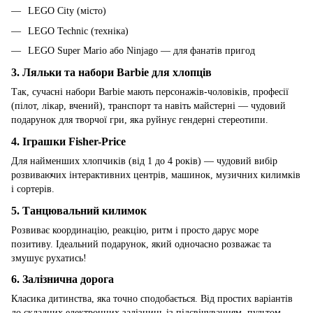
LEGO City (місто)
LEGO Technic (техніка)
LEGO Super Mario або Ninjago — для фанатів пригод
3.
Ляльки та набори Barbie для хлопців
Так, сучасні набори Barbie мають персонажів-чоловіків, професії
(пілот, лікар, вчений), транспорт та навіть майстерні — чудовий
подарунок для творчої гри, яка руйнує гендерні стереотипи.
4.
Іграшки Fisher-Price
Для найменших хлопчиків (від 1 до 4 років) — чудовий вибір
розвиваючих інтерактивних центрів, машинок, музичних килимків
і сортерів.
5.
Танцювальний килимок
Розвиває координацію, реакцію, ритм і просто дарує море
позитиву. Ідеальний подарунок, який одночасно розважає та
змушує рухатись!
6.
Залізнична дорога
Класика дитинства, яка точно сподобається. Від простих варіантів
до складних електронних залізниць із підсвічуванням, пультом