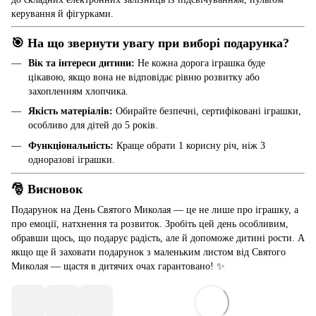
керування й фігурками.
🎯 На що звернути увагу при виборі подарунка?
Вік та інтереси дитини:
Не кожна дорога іграшка буде
цікавою, якщо вона не відповідає рівню розвитку або
захопленням хлопчика.
Якість матеріалів:
Обирайте безпечні, сертифіковані іграшки,
особливо для дітей до 5 років.
Функціональність:
Краще обрати 1 корисну річ, ніж 3
одноразові іграшки.
🎅 Висновок
Подарунок на День Святого Миколая — це не лише про іграшку, а
про емоції, натхнення та розвиток. Зробіть цей день особливим,
обравши щось, що подарує радість, але й допоможе дитині рости. А
якщо ще й заховати подарунок з маленьким листом від Святого
Миколая — щастя в дитячих очах гарантовано! ✨