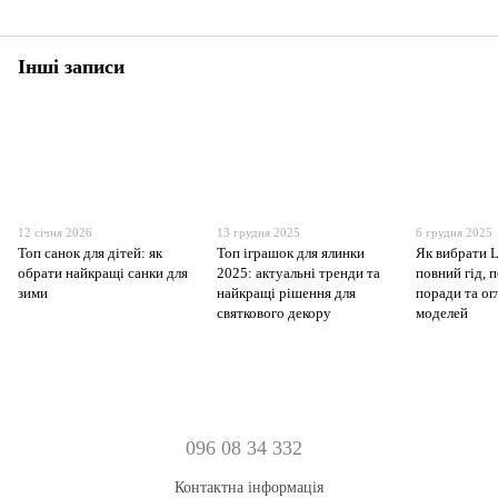
Інші записи
12 січня 2026
13 грудня 2025
6 грудня 2025
Топ санок для дітей: як
Топ іграшок для ялинки
Як вибрати 
обрати найкращі санки для
2025: актуальні тренди та
повний гід, 
зими
найкращі рішення для
поради та о
святкового декору
моделей
096 08 34 332
Контактна інформація