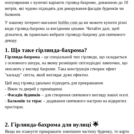
популярними є вуличні варіанти гірлянд-бахроми, довжиною до 10
метрів, які чудово підходять для декорування фасадів будинків чи
балконів.
У нашому інтернет-магазині
holiho.com.ua
ви можете купити різні
види гірлянд-бахрома за вигідними цінами. Читайте далі, щоб
дізнатися, як правильно вибрати гірлянду-бахрому для святкового
декору.
1. Що таке гірлянда-бахрома?
Гірлянда-бахрома
– це спеціальний тип гірлянди, що складається
з основного шнура, на якому розміщені світлодіодні лампочки, що
звисають у вигляді бахроми. Така конструкція створює ефект
"каскаду" світла, який виглядає дуже ефектно.
Цей вид гірлянд ідеально підходить для прикрашання:
- Вікон та дверей у приміщенні.
-
Фасадів будинків
– для створення святкового вигляду вашої оселі.
-
Балконів та терас
– додавання святкового настрою на відкритих
просторах.
2. Гірлянда-бахрома для вулиці 🌟
Якщо ви плануєте прикрашати зовнішню частину будинку, то варто