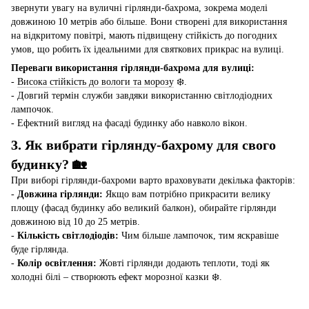
звернути увагу на вуличні гірлянди-бахрома, зокрема моделі
довжиною 10 метрів або більше. Вони створені для використання
на відкритому повітрі, мають підвищену стійкість до погодних
умов, що робить їх ідеальними для святкових прикрас на вулиці.
Переваги використання гірлянди-бахрома для вулиці:
-
Висока стійкість до вологи та морозу
❄️.
- Довгий термін служби завдяки використанню світлодіодних
лампочок.
- Ефектний вигляд на фасаді будинку або навколо вікон.
3. Як вибрати гірлянду-бахрому для свого
будинку? 🏡
При виборі гірлянди-бахроми варто враховувати декілька факторів:
-
Довжина гірлянди:
Якщо вам потрібно прикрасити велику
площу (фасад будинку або великий балкон), обирайте гірлянди
довжиною від 10 до 25 метрів.
-
Кількість світлодіодів:
Чим більше лампочок, тим яскравіше
буде гірлянда.
-
Колір освітлення:
Жовті гірлянди додають теплоти, тоді як
холодні білі – створюють ефект морозної казки ❄️.