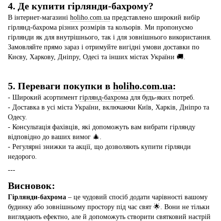
4. Де купити гірлянди-бахрому?
В інтернет-магазині
holiho.com.ua
представлено широкий вибір
гірлянд-бахрома різних розмірів та кольорів. Ми пропонуємо
гірлянди як для внутрішнього, так і для зовнішнього використання.
Замовляйте прямо зараз і отримуйте вигідні умови доставки по
Києву, Харкову, Дніпру, Одесі та інших містах України 🚚.
5. Переваги покупки в
holiho.com.ua
:
- Широкий асортимент
гірлянд-бахрома
для будь-яких потреб.
- Доставка в усі міста України, включаючи Київ, Харків, Дніпро та
Одесу.
- Консультація фахівців, які допоможуть вам вибрати гірлянду
відповідно до ваших вимог 🎄.
- Регулярні знижки та акції, що дозволяють купити гірлянди
недорого.
---
Висновок:
Гірлянди-бахрома
– це чудовий спосіб додати чарівності вашому
будинку або зовнішньому простору під час свят 🌟. Вони не тільки
виглядають ефектно, але й допоможуть створити святковий настрій