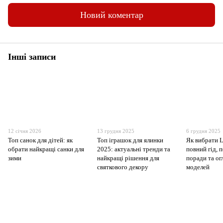
Новий коментар
Інші записи
12 січня 2026
13 грудня 2025
6 грудня 2025
Топ санок для дітей: як
Топ іграшок для ялинки
Як вибрати 
обрати найкращі санки для
2025: актуальні тренди та
повний гід, 
зими
найкращі рішення для
поради та о
святкового декору
моделей