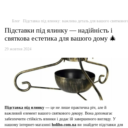
Блог
Підставка під ялинку: важлива деталь для вашого святковог
Підставки під ялинку — надійність і
святкова естетика для вашого дому 🎄
29 жовтня 2024
Підставка під ялинку
—
це не лише практична річ, але й
важливий елемент вашого святкового декору. Вона допомагає
забезпечити стійкість ялинки і додає їй завершеного вигляду. У
нашому інтернет-магазині
holiho.com.ua
ви знайдете підставки для