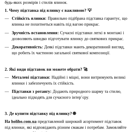
будь-яких розмірів і стилів ялинок.
1. Чому підставка під ялинку є важливою? 💡
Стійкість ялинки:
Правильно підібрана підставка гарантує, що
ялинка не похитнеться навіть під вагою прикрас.
Зручність встановлення:
Сучасні підставки легкі в монтажі і
дозволяють швидко підготувати ялинку до святкових прикрас.
Декоративність:
Деякі підставки мають декоративний вигляд,
що робить їх частиною загальної святкової композиції.
2. Які види підставок ви можете обрати? 🚀
Металеві підставки:
Надійні і міцні, вони витримують великі
ялинки і забезпечують їх стійкість.
Підставки з ротангу:
Додають природного шарму та стилю,
ідеально підходять для сучасного інтер’єру.
3. Де купити підставку під ялинку? 🌐
На
holiho.com.ua
представлений широкий асортимент підставок
під ялинки, які відповідають різним смакам і потребам. Замовляйте