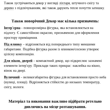
Також зустрічаються декор у вигляді
ліхтаря
, штучного снігу та
дерево
з підсвічуванням, які також дарують тепле почуття затишку.
Також новорічний Декор має кілька призначень:
Інтер'єрна
- повнорозмірна фігурка, яка встановлюється на
підлогу. Є самостійною окрасою, призначеною для оформлення
простору приміщення.
Під ялинку
– відрізняється від попереднього типу меншими
габаритами. Подібна фігурка разом із ялинкою/сосною утворює
цілісну композицію.
Для вікон, дверей
– компактний декор, що підкреслює зазначені
елементи інтер'єру. Приклади таких прикрас: наклейка на вікно,
вінок на двері.
Вуличний
– великогабаритна фігурка для встановлення просто неба
(вулиці, площі). Відрізняється стійкістю до низьких температур,
снігу, вологи.
Матеріал та виконання важливо підібрати ретельно
дивлячись на місце розташування.