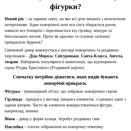
фігурки?
Новий рік
– це чарівне свято, на яке всі діти чекають з величезним
нетерпінням. Адже новорічної ночі вся сім'я збирається разом,
навколо все блищить і переливається від гірлянд, мішури та
бенгальських вогнів. Проте як красиво та головне затишно
прикрасити будинок?
Святковий декор виконується у вигляді новорічних та різдвяних
персонажів –
Діда Мороза
,
Снігуроньки
,
Санта-Клауса, Ангела,
тварин
. Набирають популярності композиції, що відтворюють
сцену Різдва Христового (Різдвяний вертеп).
Спочатку потрібно дізнатися, яких видів бувають
новорічні прикраси.
Фігурка
- тривимірний об'єкт, що зображає новорічних героїв.
Гірлянда
- прикраса у вигляді ланцюга елементів, з'єднаних один з
одним ниткою. Часто як елементи використовуються фігури,
наприклад, ялинка.
Вінок
- декор у формі кільця. Атрибут різдвяних свят.
Наклейка
– плоске зображення на новорічну тематику.