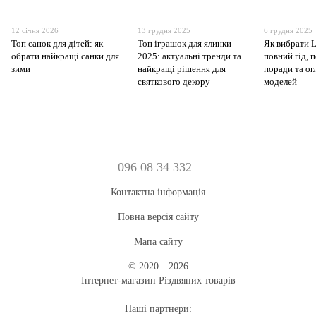
12 січня 2026
13 грудня 2025
6 грудня 2025
Топ санок для дітей: як
Топ іграшок для ялинки
Як вибрати 
обрати найкращі санки для
2025: актуальні тренди та
повний гід, 
зими
найкращі рішення для
поради та о
святкового декору
моделей
096 08 34 332
Контактна інформація
Повна версія сайту
Мапа сайту
© 2020—2026
Інтернет-магазин Різдвяних товарів
Наші партнери: