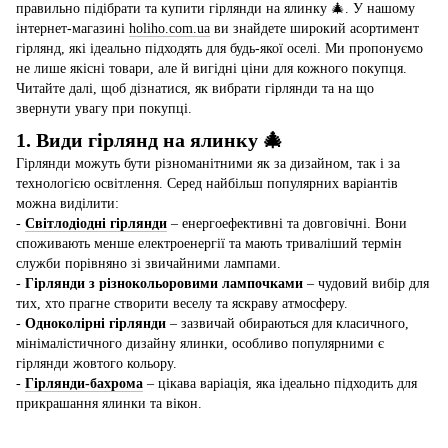
правильно підібрати та купити гірлянди на ялинку 🎄. У нашому
інтернет-магазині
holiho.com.ua
ви знайдете широкий асортимент
гірлянд, які ідеально підходять для будь-якої оселі. Ми пропонуємо
не лише якісні товари, але й вигідні ціни для кожного покупця.
Читайте далі, щоб дізнатися, як вибрати гірлянди та на що
звернути увагу при покупці.
1. Види гірлянд на ялинку 🎄
Гірлянди можуть бути різноманітними як за дизайном, так і за
технологією освітлення. Серед найбільш популярних варіантів
можна виділити:
-
Світлодіодні гірлянди
– енергоефективні та довговічні. Вони
споживають менше електроенергії та мають триваліший термін
служби порівняно зі звичайними лампами.
-
Гірлянди з різнокольоровими лампочками
– чудовий вибір для
тих, хто прагне створити веселу та яскраву атмосферу.
-
Одноколірні гірлянди
– зазвичай обираються для класичного,
мінімалістичного дизайну ялинки, особливо популярними є
гірлянди жовтого кольору.
-
Гірлянди-бахрома
– цікава варіація, яка ідеально підходить для
прикрашання ялинки та вікон.