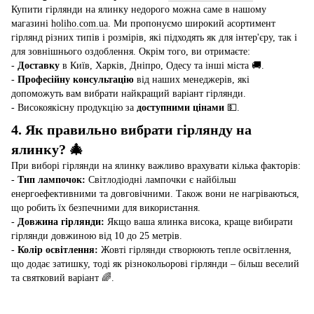
Купити гірлянди на ялинку недорого можна саме в нашому
магазині
holiho.com.ua
. Ми пропонуємо широкий асортимент
гірлянд різних типів і розмірів, які підходять як для інтер'єру, так і
для зовнішнього оздоблення. Окрім того, ви отримаєте:
-
Доставку
в Київ, Харків, Дніпро, Одесу та інші міста 🚚.
-
Професійну консультацію
від наших менеджерів, які
допоможуть вам вибрати найкращий варіант гірлянди.
- Високоякісну продукцію за
доступними цінами
💵.
4. Як правильно вибрати гірлянду на
ялинку? 🎄
При виборі гірлянди на ялинку важливо врахувати кілька факторів:
-
Тип лампочок:
Світлодіодні лампочки є найбільш
енергоефективними та довговічними. Також вони не нагріваються,
що робить їх безпечними для використання.
-
Довжина гірлянди:
Якщо ваша ялинка висока, краще вибирати
гірлянди довжиною від 10 до 25 метрів.
-
Колір освітлення:
Жовті гірлянди створюють тепле освітлення,
що додає затишку, тоді як різнокольорові гірлянди – більш веселий
та святковий варіант 🌈.