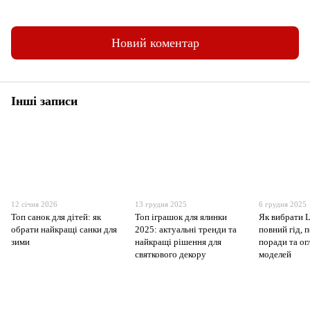
Новий коментар
Інші записи
12 січня 2026
13 грудня 2025
6 грудня 2025
Топ санок для дітей: як
Топ іграшок для ялинки
Як вибрати 
обрати найкращі санки для
2025: актуальні тренди та
повний гід, 
зими
найкращі рішення для
поради та о
святкового декору
моделей