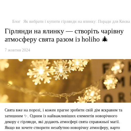
Блог
Як вибрати і купити гірлянди на ялинку: Поради для Києва 
Гірлянди на ялинку — створіть чарівну
атмосферу свята разом із holiho 🎄
7 жовтня 2024
Свята вже на порозі, і кожен прагне зробити свій дім яскравим та
затишним ✨. Одним із найважливіших елементів новорічного
декору є гірлянди, які додають атмосфері свята справжньої магії.
Якщо ви хочете створити незабутню новорічну атмосферу, варто