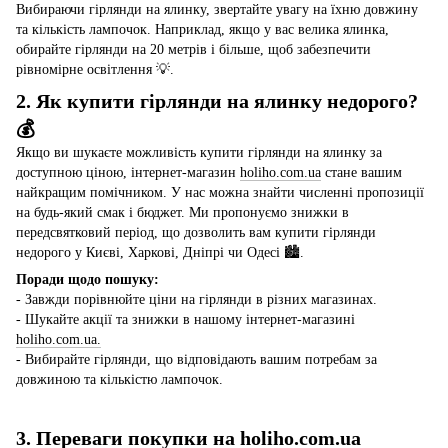
Вибираючи гірлянди на ялинку, звертайте увагу на їхню довжину
та кількість лампочок. Наприклад, якщо у вас велика ялинка,
обирайте гірлянди на 20 метрів і більше, щоб забезпечити
рівномірне освітлення 💡.
2. Як купити гірлянди на ялинку недорого?
💰
Якщо ви шукаєте можливість купити гірлянди на ялинку за
доступною ціною, інтернет-магазин
holiho.com.ua
стане вашим
найкращим помічником. У нас можна знайти численні пропозиції
на будь-який смак і бюджет. Ми пропонуємо знижки в
передсвятковий період, що дозволить вам купити гірлянди
недорого у Києві, Харкові, Дніпрі чи Одесі 🏙️.
Поради щодо пошуку:
- Завжди порівнюйте ціни на гірлянди в різних магазинах.
- Шукайте акції та знижки в нашому інтернет-магазині
holiho.com.ua.
- Вибирайте гірлянди, що відповідають вашим потребам за
довжиною та кількістю лампочок.
3. Переваги покупки на
holiho.com.ua